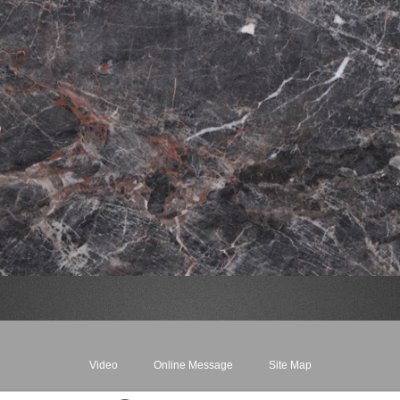
Video
Online Message
Site Map