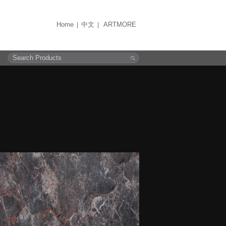
Home
中文
ARTMORE
|
|