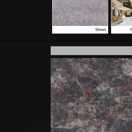
Sheet
S