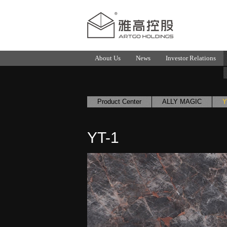
About Us
News
Investor Relations
Product Center
ALLY MAGIC
Y
YT-1