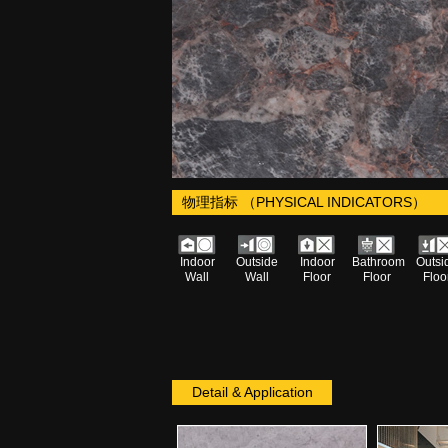
物理指标 （PHYSICAL INDICATORS）
Indoor
Outside
Indoor
Bathroom
Outsi
Wall
Wall
Floor
Floor
Floo
Detail & Application