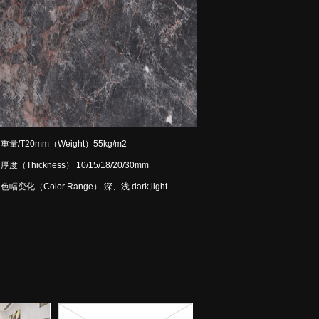
重量/T20mm（Weight）55kg/m
2
厚度（Thickness） 10/15/18/20/30mm
色幅变化（Color Range） 深、浅 dark,light